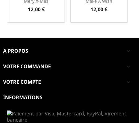
Mery X-Mas
Make A Wish
Prix
Prix
12,00 €
12,00 €
A PROPOS

VOTRE COMMANDE

VOTRE COMPTE

INFORMATIONS