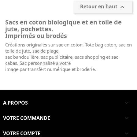
Retour en haut

Sacs en coton biologique et en toile de
jute, pochettes.
Imprimés ou brodés
Créations originales sur sac en coton, Tote bag coton, sac en
toile de jute, sac de plage,
sac bandoulière, sac publicitaire, sacs shopping et sac
cabas. Sac personnalisé a votre
image par transfert numérique et broderie.
A PROPOS

VOTRE COMMANDE

VOTRE COMPTE
