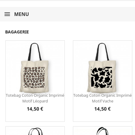
MENU
BAGAGERIE
Totebag Coton Organic Imprimé
Totebag Coton Organic Imprimé
Motif Léopard
Motif Vache
Prix
Prix
14,50 €
14,50 €