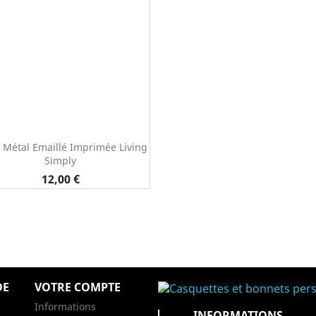
 Métal Emaillé Imprimée Living
Simply
Prix
12,00 €
DE
VOTRE COMPTE
Informations
INFORMATIONS