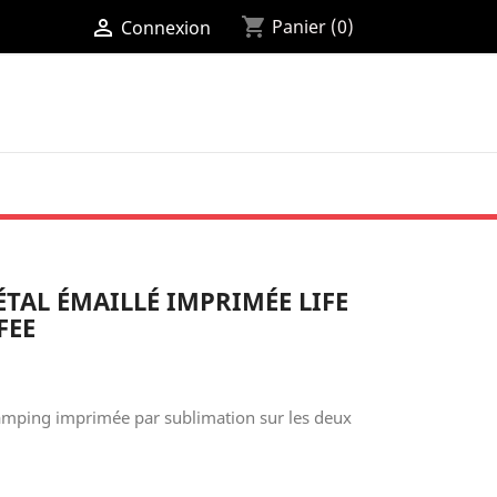
shopping_cart

Panier
(0)
Connexion
 vous permettrons de tout ranger dans votre
TAL ÉMAILLÉ IMPRIMÉE LIFE
pression sont sans solvants et la fabrication
FEE
N FLORAL
COLLECTION FLORAL
PERFUME
camping imprimée par sublimation sur les deux