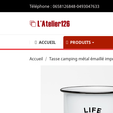
Téléphone :
0658126848-0493047633
ACCUEIL
PRODUITS
BOÎTES 
Accueil
Tasse camping métal émaillé impr
Boîte de r
maison, vo
de premièr
COLLECT