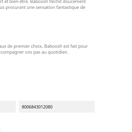
rt et bien-être. Baboosh fléchit doucement
s procurant une sensation fantastique de
aux de premier choix, Baboosh est fait pour
accompagner vos pas au quotidien.
8006843012080