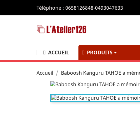
Téléphone :
0658126848-0493047633
ACCUEIL
PRODUITS
BOÎTES 
Accueil
Baboosh Kanguru TAHOE a mémo
Boîte de r
maison, vo
de premièr
COLLECT