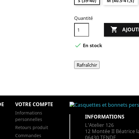
S (39-40)
M (40.5-41,5)
Quantité

AJOUT

En stock
DE
VOTRE COMPTE
Informations
INFORMATIONS
personnelles
L'Atelier 126
Retours produit
12 Montée II Béatrice l
Commandes
06430 TENDE