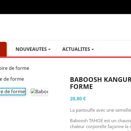
NOUVEAUTES
ACTUALITES
CARTON DÉCORATIVES
ire de forme
angement déco avec couvercle rigide que l'on ne cache plus. Elles
BABOOSH KANGUR
tre dressing ou votre atelier. Le carton est recyclé, les encres d'im
FORME
e qualité 100% en Italie.
20,80 €
ION TRENDY
COLLECTION CLASSIC
COLLECTIO
La pantoufle avec une semelle
Baboosh TAHOE est un chaus
chaleur corporelle façonne la 