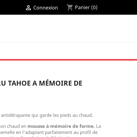
shopping_cart

Panier
(0)
Connexion
 vous permettrons de tout ranger dans votre
U TAHOE A MÉMOIRE DE
pression sont sans solvants et la fabrication
N FLORAL
COLLECTION FLORAL
PERFUME
 antidérapante qui garde les pieds au chaud.
son chaud en
mousse à mémoire de forme.
La
semelle en l'adaptant parfaitement au profil de